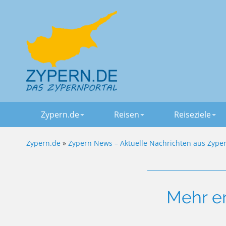
Zypern.de
Reisen
Reiseziele
Zypern.de
»
Zypern News – Aktuelle Nachrichten aus Zype
Mehr er