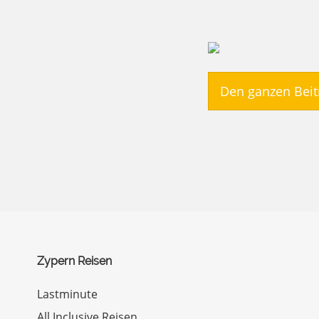
Den ganzen Beit
Zypern Reisen
Lastminute
All Inclusive Reisen