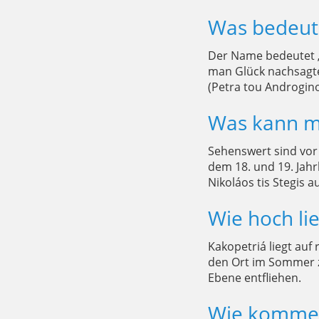
Was bedeut
Der Name bedeutet „s
man Glück nachsagte,
(Petra tou Androgino
Was kann ma
Sehenswert sind vor
dem 18. und 19. Jah
Nikoláos tis Stegis 
Wie hoch li
Kakopetriá liegt au
den Ort im Sommer z
Ebene entfliehen.
Wie komme 