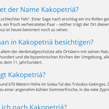
et der Name Kakopetriá?
chlechter Fels“. Einer Sage nach erschlug ein ins Rollen g
 ein frisch verheiratetes Paar – seither trägt der Ort dies
u) ist heute betoniert noch zu sehen.
n in Kakopetriá besichtigen?
 allem der denkmalgeschützte alte Ortskern mit seinen Nat
rhundert und die byzantinischen Kirchen der Umgebung, all
aus dem 11. Jahrhundert.
egt Kakopetriá?
f rund 670 Metern Höhe im Solea-Tal des Tróodos-Gebirges.
u einer angenehm kühlen Sommerfrische, in die viele Zypre
ich nach Kakopetriá?