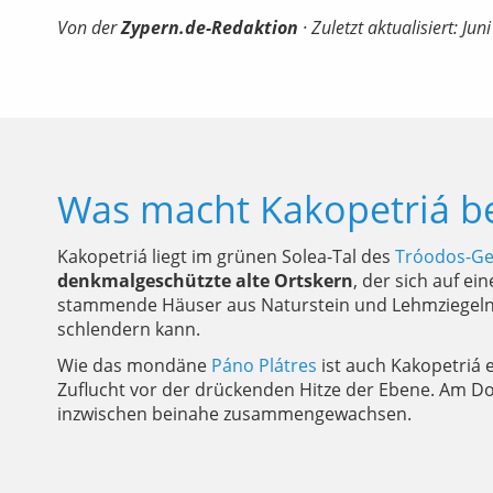
Von der
Zypern.de-Redaktion
· Zuletzt aktualisiert: Jun
Was macht Kakopetriá b
Kakopetriá liegt im grünen Solea-Tal des
Tróodos-Ge
denkmalgeschützte alte Ortskern
, der sich auf e
stammende Häuser aus Naturstein und Lehmziegeln, d
schlendern kann.
Wie das mondäne
Páno Plátres
ist auch Kakopetriá 
Zuflucht vor der drückenden Hitze der Ebene. Am Do
inzwischen beinahe zusammengewachsen.