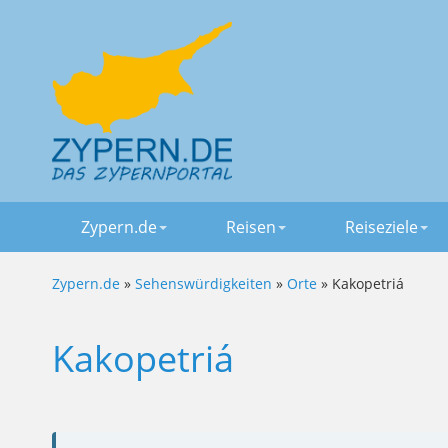
Zypern.de
Reisen
Reiseziele
Zypern.de
»
Sehenswürdigkeiten
»
Orte
» Kakopetriá
Kakopetriá