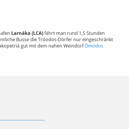
hafen
Larnáka (LCA)
fährt man rund 1,5 Stunden
fentliche Busse die Tróodos-Dörfer nur eingeschränkt
Kakopetriá gut mit dem nahen Weindorf
Ómodos