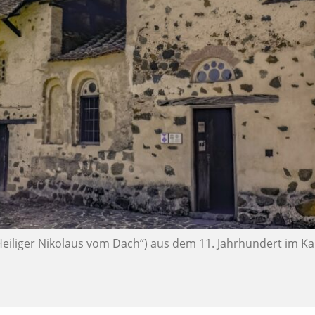
 „Heiliger Nikolaus vom Dach“) aus dem 11. Jahrhundert im K