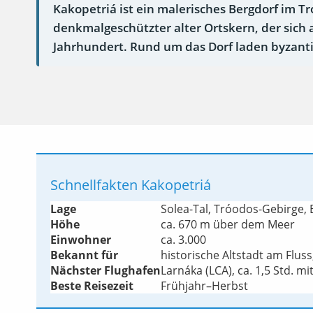
Kakopetriá ist ein malerisches Bergdorf im T
denkmalgeschützter alter Ortskern, der sich 
Jahrhundert. Rund um das Dorf laden byzantin
Schnellfakten Kakopetriá
Lage
Solea-Tal, Tróodos-Gebirge, 
Höhe
ca. 670 m über dem Meer
Einwohner
ca. 3.000
Bekannt für
historische Altstadt am Flus
Nächster Flughafen
Larnáka (LCA), ca. 1,5 Std. m
Beste Reisezeit
Frühjahr–Herbst