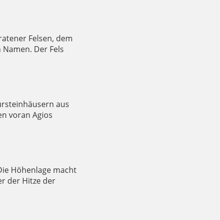
eratener Felsen, dem
en Namen. Der Fels
ursteinhäusern aus
en voran Agios
 Die Höhenlage macht
r der Hitze der