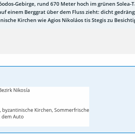
róodos-Gebirge, rund 670 Meter hoch im grünen Solea-Ta
auf einem Berggrat über dem Fluss zieht: dicht gedrän
ische Kirchen wie Agios Nikoláos tis Stegis zu Besicht
Bezirk Nikosía
s, byzantinische Kirchen, Sommerfrische
it dem Auto