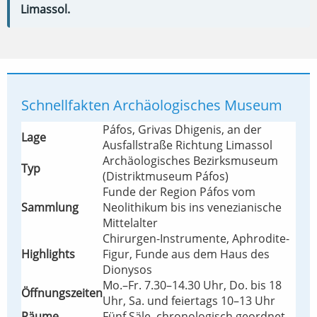
Limassol.
Schnellfakten Archäologisches Museum
Páfos, Grivas Dhigenis, an der
Lage
Ausfallstraße Richtung Limassol
Archäologisches Bezirksmuseum
Typ
(Distriktmuseum Páfos)
Funde der Region Páfos vom
Sammlung
Neolithikum bis ins venezianische
Mittelalter
Chirurgen-Instrumente, Aphrodite-
Highlights
Figur, Funde aus dem Haus des
Dionysos
Mo.–Fr. 7.30–14.30 Uhr, Do. bis 18
Öffnungszeiten
Uhr, Sa. und feiertags 10–13 Uhr
Räume
Fünf Säle, chronologisch geordnet