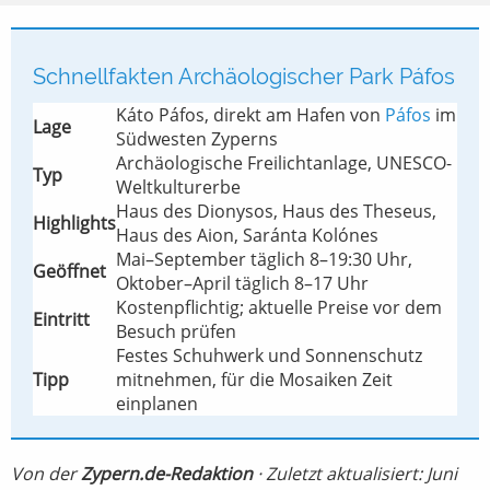
Schnellfakten Archäologischer Park Páfos
Káto Páfos, direkt am Hafen von
Páfos
im
Lage
Südwesten Zyperns
Archäologische Freilichtanlage, UNESCO-
Typ
Weltkulturerbe
Haus des Dionysos, Haus des Theseus,
Highlights
Haus des Aion, Saránta Kolónes
Mai–September täglich 8–19:30 Uhr,
Geöffnet
Oktober–April täglich 8–17 Uhr
Kostenpflichtig; aktuelle Preise vor dem
Eintritt
Besuch prüfen
Festes Schuhwerk und Sonnenschutz
Tipp
mitnehmen, für die Mosaiken Zeit
einplanen
Von der
Zypern.de-Redaktion
· Zuletzt aktualisiert: Juni