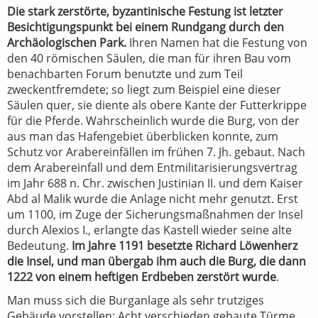
Die stark zerstörte, byzantinische Festung ist letzter
Besichtigungspunkt bei einem Rundgang durch den
Archäologischen Park.
Ihren Namen hat die Festung von
den 40 römischen Säulen, die man für ihren Bau vom
benachbarten Forum benutzte und zum Teil
zweckentfremdete; so liegt zum Beispiel eine dieser
Säulen quer, sie diente als obere Kante der Futterkrippe
für die Pferde. Wahrscheinlich wurde die Burg, von der
aus man das Hafengebiet überblicken konnte, zum
Schutz vor Arabereinfällen im frühen 7. Jh. gebaut. Nach
dem Arabereinfall und dem Entmilitarisierungsvertrag
im Jahr 688 n. Chr. zwischen Justinian II. und dem Kaiser
Abd al Malik wurde die Anlage nicht mehr genutzt. Erst
um 1100, im Zuge der Sicherungsmaßnahmen der Insel
durch Alexios I., erlangte das Kastell wieder seine alte
Bedeutung.
Im Jahre 1191 besetzte Richard Löwenherz
die Insel, und man übergab ihm auch die Burg, die dann
1222 von einem heftigen Erdbeben zerstört wurde
.
Man muss sich die Burganlage als sehr trutziges
Gebäude vorstellen: Acht verschieden gebaute Türme