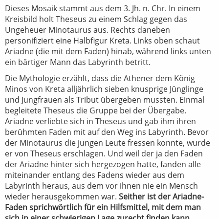
Dieses Mosaik stammt aus dem 3. Jh. n. Chr. In einem
Kreisbild holt Theseus zu einem Schlag gegen das
Ungeheuer Minotaurus aus. Rechts daneben
personifiziert eine Halbfigur Kreta. Links oben schaut
Ariadne (die mit dem Faden) hinab, während links unten
ein bärtiger Mann das Labyrinth betritt.
Die Mythologie erzählt, dass die Athener dem König
Minos von Kreta alljährlich sieben knusprige Jünglinge
und Jungfrauen als Tribut übergeben mussten. Einmal
begleitete Theseus die Gruppe bei der Übergabe.
Ariadne verliebte sich in Theseus und gab ihm ihren
berühmten Faden mit auf den Weg ins Labyrinth. Bevor
der Minotaurus die jungen Leute fressen konnte, wurde
er von Theseus erschlagen. Und weil der ja den Faden
der Ariadne hinter sich hergezogen hatte, fanden alle
miteinander entlang des Fadens wieder aus dem
Labyrinth heraus, aus dem vor ihnen nie ein Mensch
wieder herausgekommen war.
Seither ist der Ariadne-
Faden sprichwörtlich für ein Hilfsmittel, mit dem man
sich in einer schwierigen Lage zurecht finden kann.