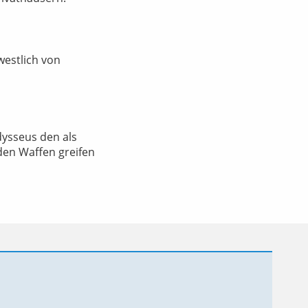
westlich von
dysseus den als
 den Waffen greifen