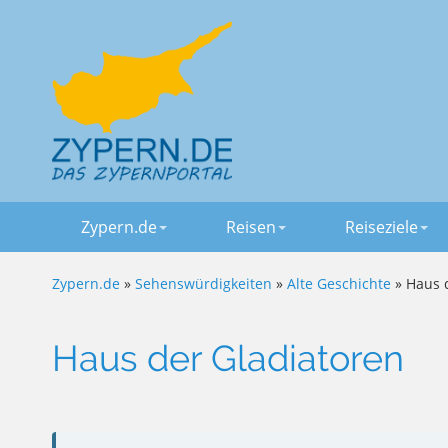
Zypern.de
Reisen
Reiseziele
Zypern.de
»
Sehenswürdigkeiten
»
Alte Geschichte
» Haus 
Haus der Gladiatoren