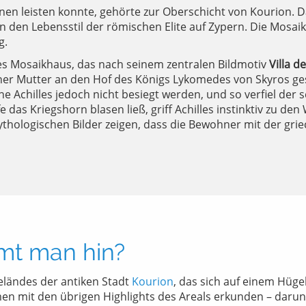
nen leisten konnte, gehörte zur Oberschicht von Kourion.
 in den Lebensstil der römischen Elite auf Zypern. Die Mos
g.
tes Mosaikhaus, das nach seinem zentralen Bildmotiv
Villa d
iner Mutter an den Hof des Königs Lykomedes von Skyros gesc
 Achilles jedoch nicht besiegt werden, und so verfiel der sc
 das Kriegshorn blasen ließ, griff Achilles instinktiv zu de
ythologischen Bilder zeigen, dass die Bewohner mit der gri
mt man hin?
eländes der antiken Stadt
Kourion
, das sich auf einem Hüge
 mit den übrigen Highlights des Areals erkunden – darun