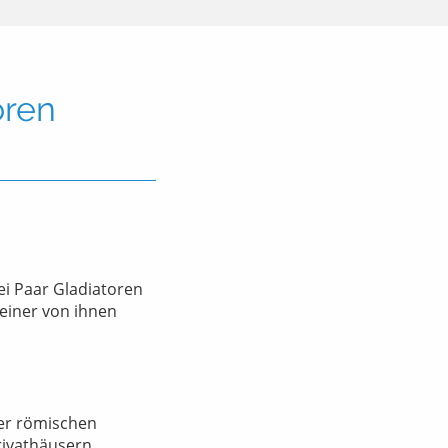
oren
i Paar Gladiatoren
 einer von ihnen
er römischen
ivathäusern.