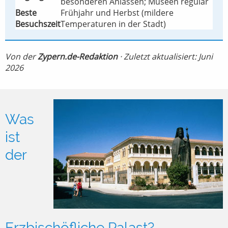
besonderen Anlässen; Museen regulär
Beste
Frühjahr und Herbst (mildere
Besuchszeit
Temperaturen in der Stadt)
Von der
Zypern.de-Redaktion
· Zuletzt aktualisiert: Juni
2026
Was
ist
der
Erzbischöfliche Palast?