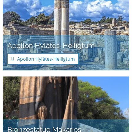
Apollon Hylátes-Heiligtum
Apollon Hylátes-Heiligtum
Bronzestatue Makarios