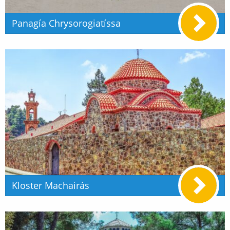
Panagía Chrysorogiatíssa
Kloster Machairás