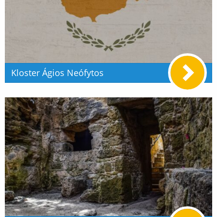
Kloster Ágios Neófytos