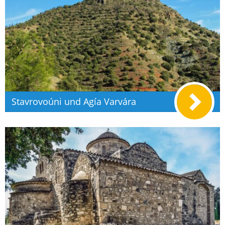
Stavrovoúni und Agía Varvára