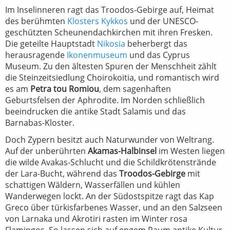
Im Inselinneren ragt das Troodos-Gebirge auf, Heimat
des berühmten
Klosters Kykkos
und der UNESCO-
geschützten Scheunendachkirchen mit ihren Fresken.
Die geteilte Hauptstadt
Nikosia
beherbergt das
herausragende
Ikonenmuseum
und das Cyprus
Museum. Zu den ältesten Spuren der Menschheit zählt
die Steinzeitsiedlung Choirokoitia, und romantisch wird
es am
Petra tou Romiou
, dem sagenhaften
Geburtsfelsen der Aphrodite. Im Norden schließlich
beeindrucken die antike Stadt Salamis und das
Barnabas-Kloster.
Doch Zypern besitzt auch Naturwunder von Weltrang.
Auf der unberührten
Akamas-Halbinsel
im Westen liegen
die wilde Avakas-Schlucht und die Schildkrötenstrände
der Lara-Bucht, während das
Troodos-Gebirge
mit
schattigen Wäldern, Wasserfällen und kühlen
Wanderwegen lockt. An der Südostspitze ragt das Kap
Greco über türkisfarbenes Wasser, und an den Salzseen
von Larnaka und Akrotiri rasten im Winter rosa