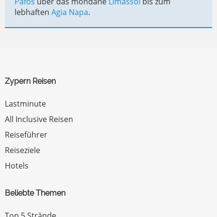
Páfos
über das mondäne
Limassol
bis zum
lebhaften
Agia Napa
.
Zypern Reisen
Lastminute
All Inclusive Reisen
Reiseführer
Reiseziele
Hotels
Beliebte Themen
Top 5 Strände