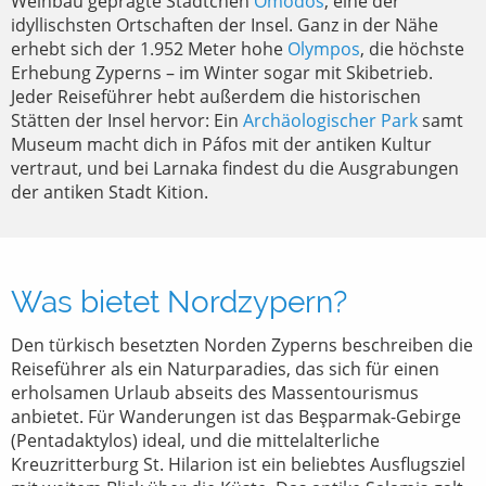
Weinbau geprägte Städtchen
Omodos
, eine der
idyllischsten Ortschaften der Insel. Ganz in der Nähe
erhebt sich der 1.952 Meter hohe
Olympos
, die höchste
Erhebung Zyperns – im Winter sogar mit Skibetrieb.
Jeder Reiseführer hebt außerdem die historischen
Stätten der Insel hervor: Ein
Archäologischer Park
samt
Museum macht dich in Páfos mit der antiken Kultur
vertraut, und bei Larnaka findest du die Ausgrabungen
der antiken Stadt Kition.
Was bietet Nordzypern?
Den türkisch besetzten Norden Zyperns beschreiben die
Reiseführer als ein Naturparadies, das sich für einen
erholsamen Urlaub abseits des Massentourismus
anbietet. Für Wanderungen ist das Beşparmak-Gebirge
(Pentadaktylos) ideal, und die mittelalterliche
Kreuzritterburg St. Hilarion ist ein beliebtes Ausflugsziel