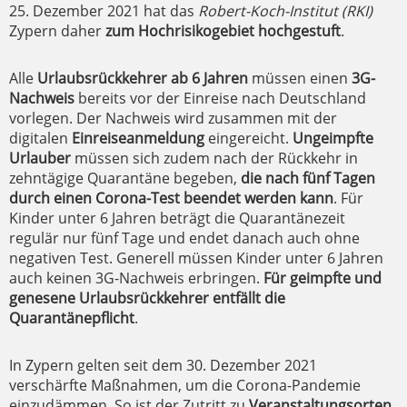
25. Dezember 2021 hat das
Robert-Koch-Institut (RKI)
Zypern daher
zum Hochrisikogebiet hochgestuft
.
Alle
Urlaubsrückkehrer ab 6 Jahren
müssen einen
3G-
Nachweis
bereits vor der Einreise nach Deutschland
vorlegen. Der Nachweis wird zusammen mit der
digitalen
Einreiseanmeldung
eingereicht.
Ungeimpfte
Urlauber
müssen sich zudem nach der Rückkehr in
zehntägige Quarantäne begeben,
die nach fünf Tagen
durch einen Corona-Test beendet werden kann
. Für
Kinder unter 6 Jahren beträgt die Quarantänezeit
regulär nur fünf Tage und endet danach auch ohne
negativen Test. Generell müssen Kinder unter 6 Jahren
auch keinen 3G-Nachweis erbringen.
Für geimpfte und
genesene Urlaubsrückkehrer entfällt die
Quarantänepflicht
.
In Zypern gelten seit dem 30. Dezember 2021
verschärfte Maßnahmen, um die Corona-Pandemie
einzudämmen. So ist der Zutritt zu
Veranstaltungsorten,