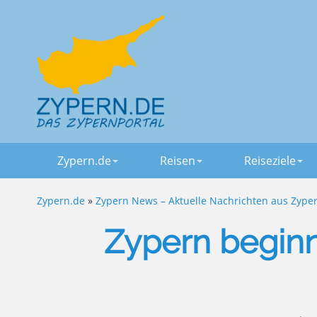
Zypern.de
Reisen
Reiseziele
Zypern.de
»
Zypern News – Aktuelle Nachrichten aus Zype
Zypern beginn