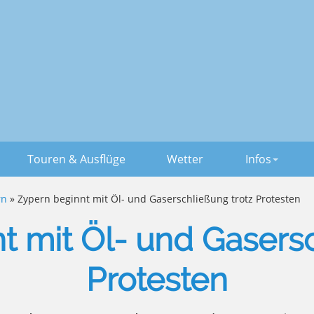
Touren & Ausflüge
Wetter
Infos
rn
» Zypern beginnt mit Öl- und Gaserschließung trotz Protesten
t mit Öl- und Gasersc
Protesten