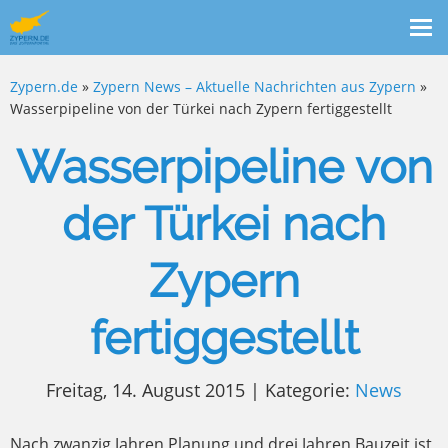
Me
ein
Zypern.de
»
Zypern News – Aktuelle Nachrichten aus Zypern
»
Wasserpipeline von der Türkei nach Zypern fertiggestellt
Wasserpipeline von
der Türkei nach
Zypern
fertiggestellt
Freitag, 14. August 2015 | Kategorie:
News
Nach zwanzig Jahren Planung und drei Jahren Bauzeit ist