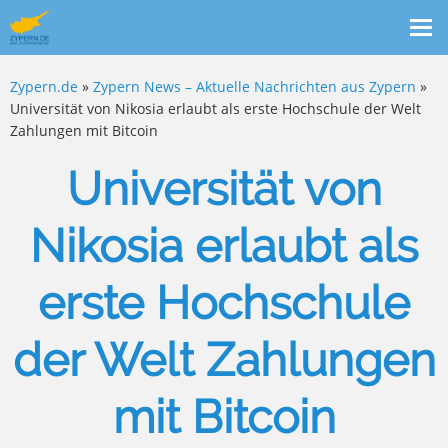
Me
ein
Zypern.de
»
Zypern News – Aktuelle Nachrichten aus Zypern
»
Universität von Nikosia erlaubt als erste Hochschule der Welt
Zahlungen mit Bitcoin
Universität von
Nikosia erlaubt als
erste Hochschule
der Welt Zahlungen
mit Bitcoin