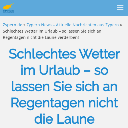
Me
ein
Zypern.de
»
Zypern News – Aktuelle Nachrichten aus Zypern
»
Schlechtes Wetter im Urlaub – so lassen Sie sich an
Regentagen nicht die Laune verderben!
Schlechtes Wetter
im Urlaub – so
lassen Sie sich an
Regentagen nicht
die Laune