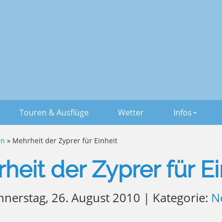
Touren & Ausflüge
Wetter
Infos
rn
» Mehrheit der Zyprer für Einheit
heit der Zyprer für Ei
nerstag, 26. August 2010 | Kategorie:
N