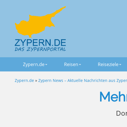
Zypern.de
Reisen
Reiseziele
Zypern.de
»
Zypern News – Aktuelle Nachrichten aus Zype
Mehr
Don