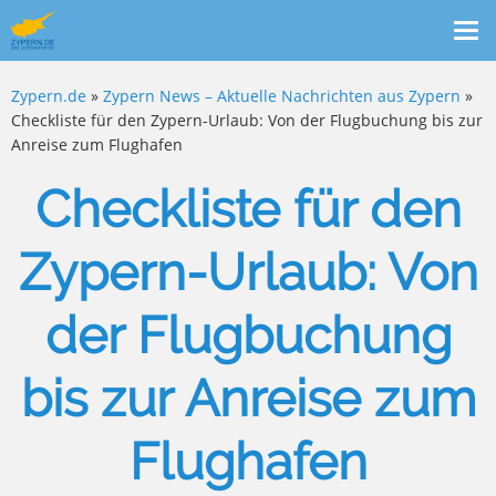
Me
ein
Zypern.de
»
Zypern News – Aktuelle Nachrichten aus Zypern
»
Checkliste für den Zypern-Urlaub: Von der Flugbuchung bis zur
Anreise zum Flughafen
Checkliste für den
Zypern-Urlaub: Von
der Flugbuchung
bis zur Anreise zum
Flughafen