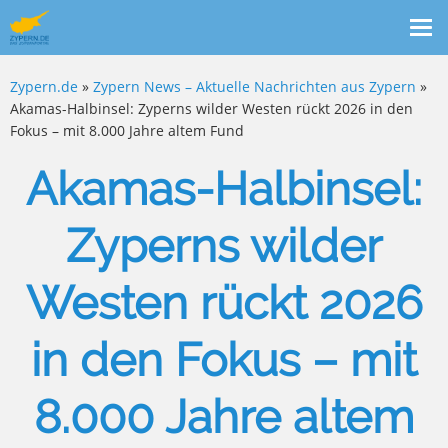
Me
ein
Zypern.de
»
Zypern News – Aktuelle Nachrichten aus Zypern
»
Akamas-Halbinsel: Zyperns wilder Westen rückt 2026 in den
Fokus – mit 8.000 Jahre altem Fund
Akamas-Halbinsel:
Zyperns wilder
Westen rückt 2026
in den Fokus – mit
8.000 Jahre altem