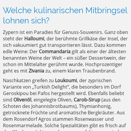
Welche kulinarischen Mitbringsel
lohnen sich?
Zypern ist ein Paradies für Genuss-Souvenirs. Ganz oben
steht der
Halloumi
, der berühmte Grillkäse der Insel, der
sich vakuumiert gut transportieren lässt. Dazu kommen
edle Weine: Der
Commandaria
gilt als einer der ältesten
benannten Weine der Welt – ein süßer Dessertwein, der
schon im Mittelalter gerühmt wurde. Hochprozentiger
geht es mit
Zivania
zu, einem klaren Traubenbrand.
Naschkatzen greifen zu
Loukoumi
, der zyprischen
Variante von „Turkish Delight“, die besonders im Dorf
Geroskipou bei Pafos hergestellt wird. Ebenfalls beliebt
sind
Olivenöl
, eingelegte Oliven,
Carob-Sirup
(aus den
Schoten des Johannisbrotbaums), Thymianhonig,
getrocknete Früchte und aromatische Bergkräuter. Aus
dem Rosendorf Agros stammen Rosenwasser und
Rosenmarmelade. Solche Spezialitäten gibt es frisch auf