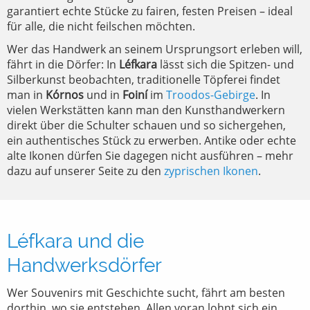
garantiert echte Stücke zu fairen, festen Preisen – ideal
für alle, die nicht feilschen möchten.
Wer das Handwerk an seinem Ursprungsort erleben will,
fährt in die Dörfer: In
Léfkara
lässt sich die Spitzen- und
Silberkunst beobachten, traditionelle Töpferei findet
man in
Kórnos
und in
Foiní
im
Troodos-Gebirge
. In
vielen Werkstätten kann man den Kunsthandwerkern
direkt über die Schulter schauen und so sichergehen,
ein authentisches Stück zu erwerben. Antike oder echte
alte Ikonen dürfen Sie dagegen nicht ausführen – mehr
dazu auf unserer Seite zu den
zyprischen Ikonen
.
Léfkara und die
Handwerksdörfer
Wer Souvenirs mit Geschichte sucht, fährt am besten
dorthin, wo sie entstehen. Allen voran lohnt sich ein