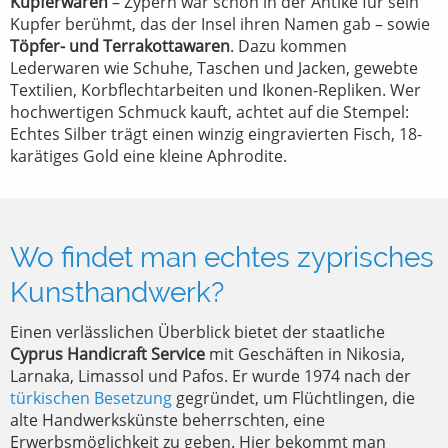
Kupferwaren
– Zypern war schon in der Antike für sein
Kupfer berühmt, das der Insel ihren Namen gab – sowie
Töpfer- und Terrakottawaren
. Dazu kommen
Lederwaren wie Schuhe, Taschen und Jacken, gewebte
Textilien, Korbflechtarbeiten und Ikonen-Repliken. Wer
hochwertigen Schmuck kauft, achtet auf die Stempel:
Echtes Silber trägt einen winzig eingravierten Fisch, 18-
karätiges Gold eine kleine Aphrodite.
Wo findet man echtes zyprisches
Kunsthandwerk?
Einen verlässlichen Überblick bietet der staatliche
Cyprus Handicraft Service
mit Geschäften in Nikosia,
Larnaka, Limassol und Pafos. Er wurde 1974 nach der
türkischen Besetzung
gegründet, um Flüchtlingen, die
alte Handwerkskünste beherrschten, eine
Erwerbsmöglichkeit zu geben. Hier bekommt man