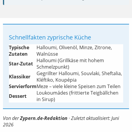
Schnellfakten zyprische Küche
Typische
Halloumi, Olivenöl, Minze, Zitrone,
Zutaten
Walnüsse
Halloumi (Grillkäse mit hohem
Star-Zutat
Schmelzpunkt)
Gegrillter Halloumi, Souvlaki, Sheftalia,
Klassiker
Kléftiko, Koupépia
Servierform
Meze – viele kleine Speisen zum Teilen
Loukoumádes (frittierte Teigbällchen
Dessert
in Sirup)
Von der
Zypern.de-Redaktion
· Zuletzt aktualisiert: Juni
2026