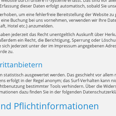
bsite durch unsere IT-Systeme erfasst. Das sind vor allem
 Erfassung dieser Daten erfolgt automatisch, sobald Sie uns
d erhoben, um eine fehlerfreie Bereitstellung der Website z
 eine Buchung bei uns vornehmen, verwenden wir Ihre Date
haft, Hotel etc.) anzumelden.
haben jederzeit das Recht unentgeltlich Auskunft über Her
erdem ein Recht, die Berichtigung, Sperrung oder Löschun
sich jederzeit unter der im Impressum angegebenen Adres
rde zu.
rittanbietern
n statistisch ausgewertet werden. Das geschieht vor allem
s erfolgt in der Regel anonym; das Surf-Verhalten kann ni
chtbenutzung bestimmter Tools verhindern. Über die Widers
rmationen dazu finden Sie in der folgenden Datenschutzerkl
und Pflichtinformationen