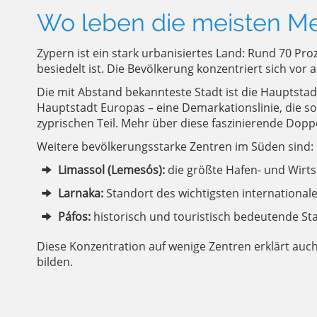
Wo leben die meisten M
Zypern ist ein stark urbanisiertes Land: Rund 70 P
besiedelt ist. Die Bevölkerung konzentriert sich vo
Die mit Abstand bekannteste Stadt ist die Hauptstadt N
Hauptstadt Europas – eine Demarkationslinie, die so
zyprischen Teil. Mehr über diese faszinierende Doppe
Weitere bevölkerungsstarke Zentren im Süden sind:
Limassol (Lemesós):
die größte Hafen- und Wirts
Larnaka:
Standort des wichtigsten international
Páfos:
historisch und touristisch bedeutende S
Diese Konzentration auf wenige Zentren erklärt auc
bilden.