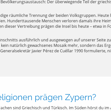
völkerungsaustausch: Der überwiegende Teil der griechisc
tändige räumliche Trennung der beiden Volksgruppen. Heute 
den. Hunderttausende Menschen verloren damals ihre Heima
 dieser Vertreibung prägen die Insel bis heute – etwa in F
Einschnitts ausführlich und ausgewogen auf unserer Seite z
ist kein natürlich gewachsenes Mosaik mehr, sondern das E
Generalsekretär Javier Pérez de Cuéllar 1990 formulierte, n
ligionen prägen Zypern?
rachen sind Griechisch und Türkisch. Im Süden hörst du im A