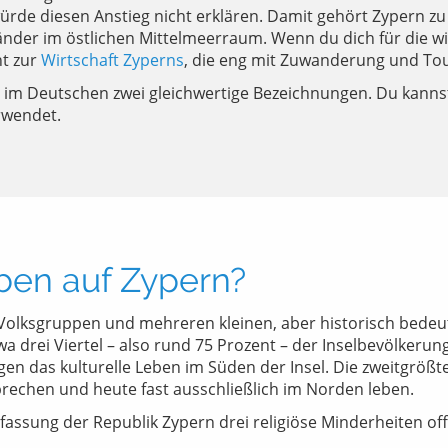
rde diesen Anstieg nicht erklären. Damit gehört Zypern zu 
Länder im östlichen Mittelmeerraum. Wenn du dich für die 
ht zur
Wirtschaft Zyperns
, die eng mit Zuwanderung und Tou
s im Deutschen zwei gleichwertige Bezeichnungen. Du kannst
rwendet.
ben auf Zypern?
n Volksgruppen und mehreren kleinen, aber historisch be
wa drei Viertel – also rund 75 Prozent – der Inselbevölkerun
 das kulturelle Leben im Süden der Insel. Die zweitgrößte
prechen und heute fast ausschließlich im Norden leben.
sung der Republik Zypern drei religiöse Minderheiten offiz