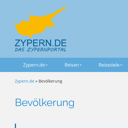
Zypern.de
Reisen
Reiseziele
Zypern.de
» Bevölkerung
Bevölkerung