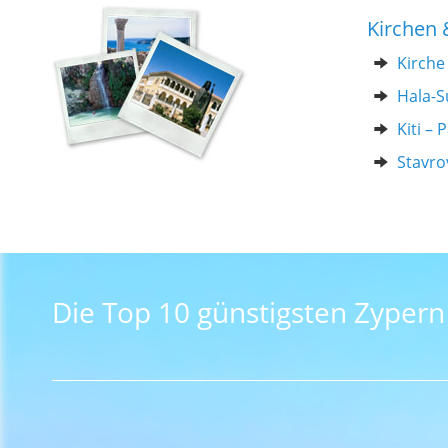
Kirchen 
Kirche
Hala-S
Kiti –
Stavro
Die Top 10 günstigsten Zyper