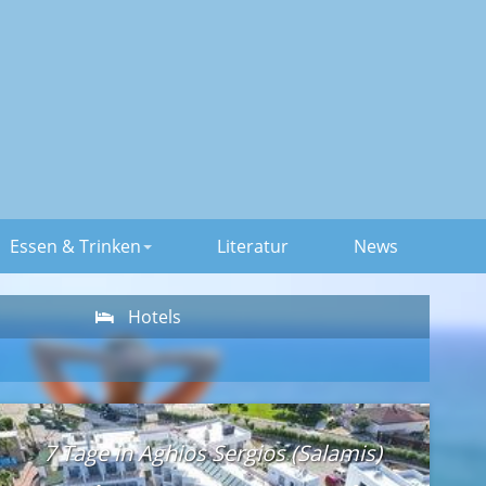
Essen & Trinken
Literatur
News
Hotels
7 Tage in Aghios Sergios (Salamis)