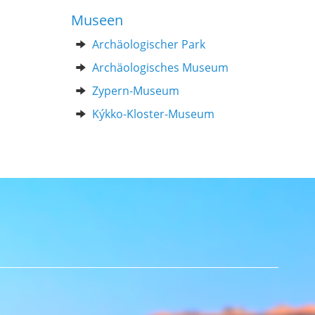
Museen
Archäologischer Park
Archäologisches Museum
Zypern-Museum
Kýkko-Kloster-Museum