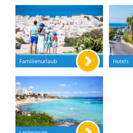
Familienurlaub
Hotels
Lastminute