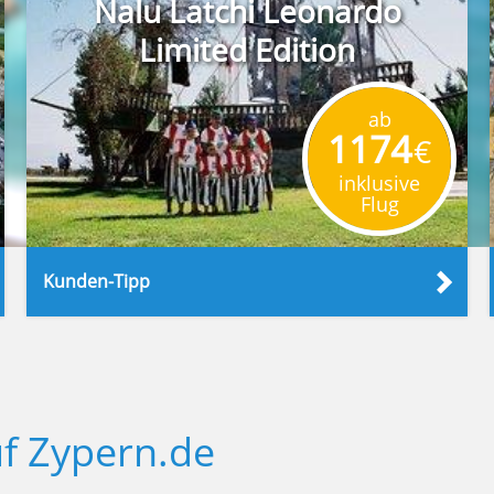
Nalu Latchi Leonardo
Limited Edition
ab
1174
€
inklusive
Flug
Kunden-Tipp
f Zypern.de