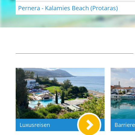
Pernera - Kalamies Beach (Protaras)
Luxusreisen
Barriere