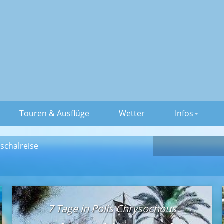
Touren & Ausflüge
Wetter
Infos
schalreise
7 Tage in Polis Chrysochous