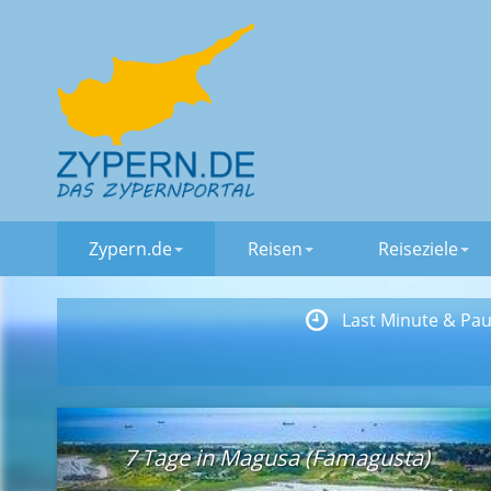
Zypern.de
Reisen
Reiseziele
Last Minute & Pau
7 Tage in Magusa (Famagusta)