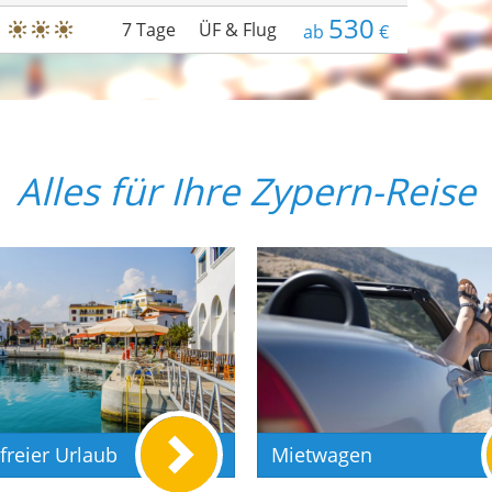
530
7 Tage
ÜF & Flug
ab
€
Alles für Ihre Zypern-Reise
freier Urlaub
Mietwagen