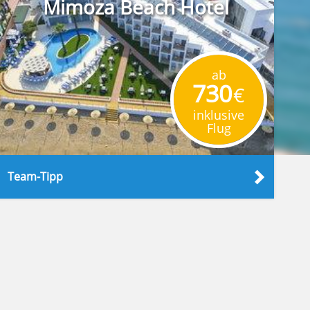
Mimoza Beach Hotel
ab
730
€
inklusive
Flug
Team-Tipp