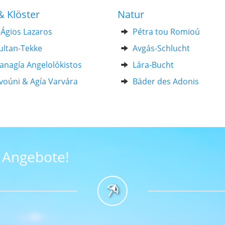
& Klöster
Natur
 Ágios Lazaros
Pétra tou Romioú
ultan-Tekke
Avgás-Schlucht
 Panagía Angelolókistos
Lára-Bucht
voúni & Agía Varvára
Bäder des Adonis
n Angebote!