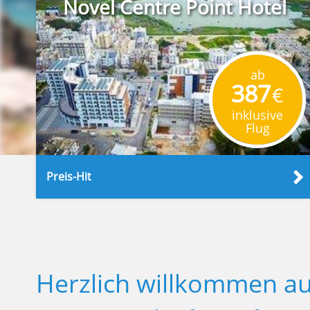
Novel Centre Point Hotel
ab
387
€
inklusive
Flug
Preis-Hit
Herzlich willkommen au