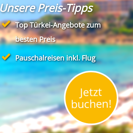
Unsere Preis-Tipps
Top Türkei-Angebote zum
besten Preis
Pauschalreisen inkl. Flug
Jetzt
buchen!